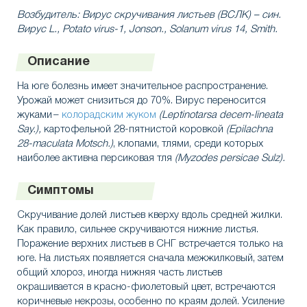
Возбудитель: Вирус скручивания листьев (ВСЛК) – син.
Вирус
L., Potato virus-1, Jonson., Solanum virus 14, Smith.
Описание
На юге болезнь имеет значительное распространение.
Урожай может снизиться до 70%. Вирус переносится
жуками –
колорадским жуком
(Leptinotarsa decem-lineata
Say.),
картофельной
28-пятнистой коровкой
(Epilachna
28-maculata Motsch.)
,
клопами,
тлями,
среди
которых
наиболее активна персиковая тля
(Myzodes
persicae Sulz).
Симптомы
Скручивание долей листьев кверху вдоль средней жилки.
Как правило, сильнее скручиваются нижние листья.
Поражение верхних листьев в СНГ встречается только на
юге. На листьях появляется сначала межжилковый, затем
общий хлороз, иногда нижняя часть листьев
окрашивается в красно-фиолетовый цвет, встречаются
коричневые некрозы, особенно по краям долей. Усиление