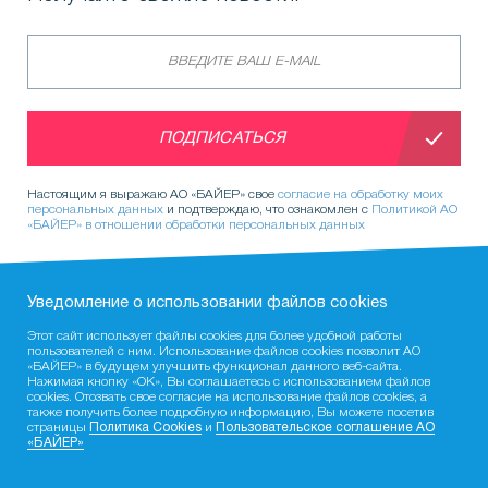
ПОДПИСАТЬСЯ
Настоящим я выражаю АО «БАЙЕР» свое
согласие на обработку моих
персональных данных
и подтверждаю, что ознакомлен с
Политикой АО
«БАЙЕР» в отношении обработки персональных данных
Уведомление о использовании фaйлов cookies
Этот сайт использует файлы cookies для более удобной работы
пользователей с ним. Использование файлов cookies позволит АО
«БАЙЕР» в будущем улучшить функционал данного веб-сайта.
Нажимая кнопку «ОК», Вы соглашаетесь с использованием файлов
cookies. Отозвать свое согласие на использование файлов cookies, а
также получить более подробную информацию, Вы можете посетив
страницы
Политика Cookies
и
Пользовательское соглашение АО
«БАЙЕР»