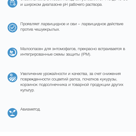
и широком диапазоне рН рабочего раствора.
Проявляет ларвицидное и ови – ларвицидное действие
против чешуекрылых.
Малоопасен для энтомофагов, прекрасно встраивается в
интегрированные схемы защиты (IPM).
Увеличение урожайности и качества, за счет снижения
поврежденности соцветий рапса, початков кукурузы,
корзинок подсолнечника и товарной продукции других
культур.
Авиаметод.