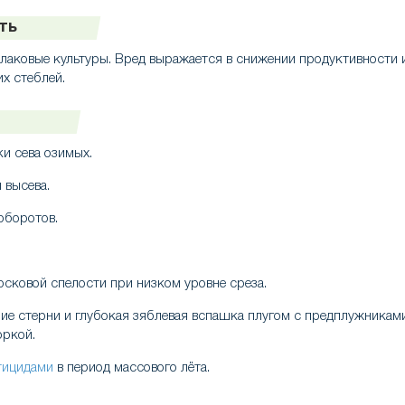
ть
лаковые культуры. Вред выражается в снижении продуктивности 
х стеблей.
и сева озимых.
 высева.
оборотов.
осковой спелости при низком уровне среза.
ие стерни и глубокая зяблевая вспашка плугом с предплужникам
оркой.
тицидами
в период массового лёта.