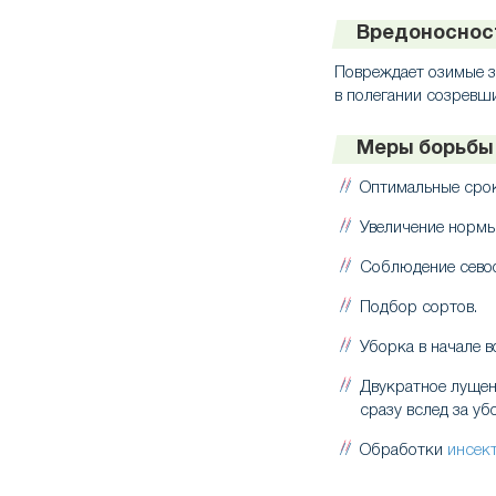
Вредоноснос
Повреждает озимые з
в полегании созревши
Меры борьбы
Оптимальные срок
Увеличение нормы
Соблюдение сево
Подбор сортов.
Уборка в начале в
Двукратное лущен
сразу вслед за уб
Обработки
инсек