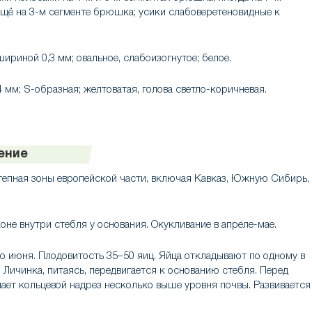
 ещё на 3-м сегменте брюшка; усики слабоверетеновидные к
шириной 0,3 мм; овальное, слабоизогнутое; белое.
 мм; S-образная; желтоватая, голова светло-коричневая.
ение
степная зоны европейской части, включая Кавказ, Южную Сибирь,
оне внутри стебля у основания. Окукливание в апреле-мае.
о июня. Плодовитость 35–50 яиц. Яйца откладывают по одному в
 Личинка, питаясь, передвигается к основанию стебля. Перед
лает кольцевой надрез несколько выше уровня почвы. Развивается