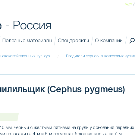
//////
H
e
- Россия
Полезные материалы
Спецпроекты
О компании
ьскохозяйственных культур
Вредители зерновых колосовых культ
пилильщик (Cephus pygmeus)
10 мм; чёрный с жёлтыми пятнами на груди у основания передних
ми полосами на 4-м и 6-м сегментах брюшка, иногда на 7-м