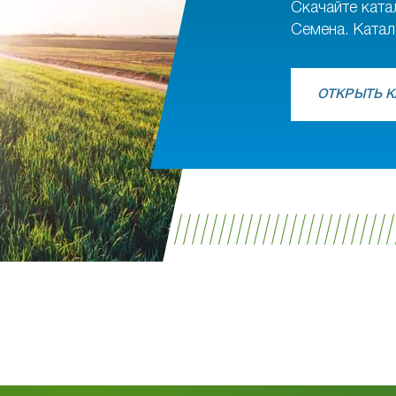
Скачайте ката
Семена. Катал
ОТКРЫТЬ К