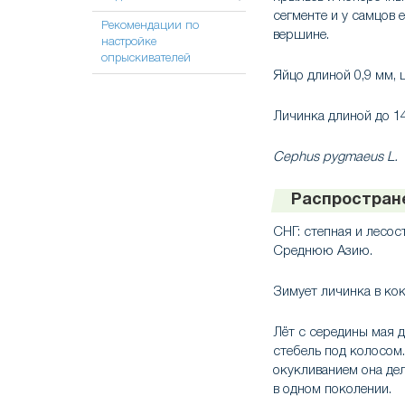
сегменте и у самцов
Рекомендации по
вершине.
настройке
опрыскивателей
Яйцо длиной 0,9 мм, 
Личинка длиной до 14
Cephus pygmaeus L.
Распростран
СНГ: степная и лесо
Среднюю Азию.
Зимует личинка в кок
Лёт с середины мая д
стебель под колосом.
окукливанием она де
в одном поколении.