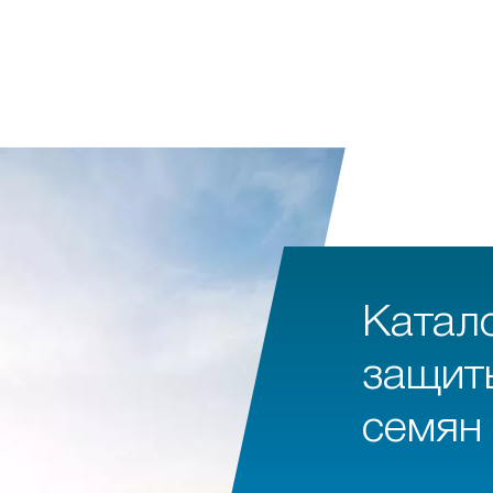
Катал
защит
семян