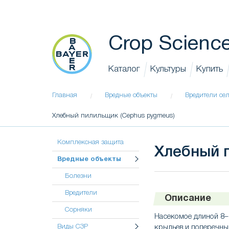
Crop Scienc
Каталог
Культуры
Купить
Главная
Вредные объекты
Вредители сел
Хлебный пилильщик (Cephus pygmeus)
Комплексная защита
Хлебный 
Вредные объекты
Болезни
Вредители
Описание
Сорняки
Насекомое длиной 8–
Виды СЗР
крыльев и поперечны