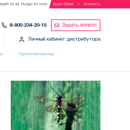
ealth for all, Hunger for none
Bayer Global
Контакты
Задать вопрос
8-800-234-20-15
Личный кабинет дистрибутора
ур
Перепончатокрылые