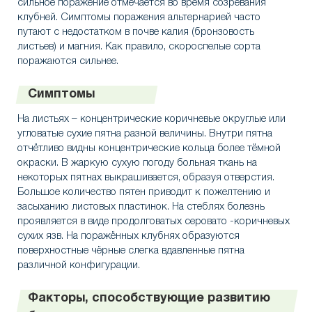
сильное поражение отмечается во время созревания
клубней. Симптомы поражения альтернарией часто
путают с недостатком в почве калия (бронзовость
листьев) и магния. Как правило, скороспелые сорта
поражаются сильнее.
Симптомы
На листьях – концентрические коричневые округлые или
угловатые сухие пятна разной величины. Внутри пятна
отчётливо видны концентрические кольца более тёмной
окраски. В жаркую сухую погоду больная ткань на
некоторых пятнах выкрашивается, образуя отверстия.
Большое количество пятен приводит к пожелтению и
засыханию листовых пластинок. На стеблях болезнь
проявляется в виде продолговатых серовато -коричневых
сухих язв. На поражённых клубнях образуются
поверхностные чёрные слегка вдавленные пятна
различной конфигурации.
Факторы, способствующие развитию